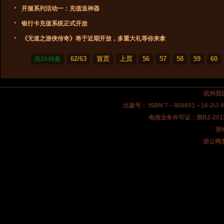
开服系列活动一：充值送神器
银行卡充值系统正式开放
《无道之游侠传奇》将于近期开放，多重大礼等你来拿
62/63
首页
上页
56
57
58
59
60
共2048条
杭州我
出版号： ISBN 7－900691－16-2/
电信业务许可证：浙B2-201
浙I
浙公网安备