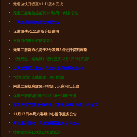
无道游侠升级至V1.11版本完成
无道三服电信提前到10号(周一)维护公告
『无道星座宝箱雨划空而来』
无道游侠v1.11新版升级说明
三服电信搬迁维护结束！
无道二服网通机房于2号凌晨2点进行切割调整
《玩无道，送电脑》记时已从12月1日0时开启!
庆无道注册人数破4万之多,道具商城全场8折
“技能宝宝”全线提速，8折优惠!
网通二服机房故障已排除，玩家可以上线
无道三服(电信)将于11月16号15时开服
喜迎无道三服(电信)开服,《新手风暴》延至26日结束
11月17日本周六客服中心暂停服务公告
开服系列活动：充值送神器获奖名单公布
技能宝宝买100送20奖励返还