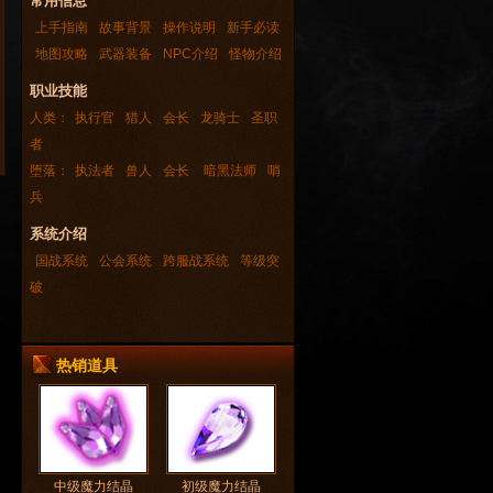
常用信息
上手指南
故事背景
操作说明
新手必读
地图攻略
武器装备
NPC介绍
怪物介绍
职业技能
人类：
执行官
猎人
会长
龙骑士
圣职
者
堕落：
执法者
兽人
会长
暗黑法师
哨
兵
系统介绍
国战系统
公会系统
跨服战系统
等级突
破
热销道具
中级魔力结晶
初级魔力结晶