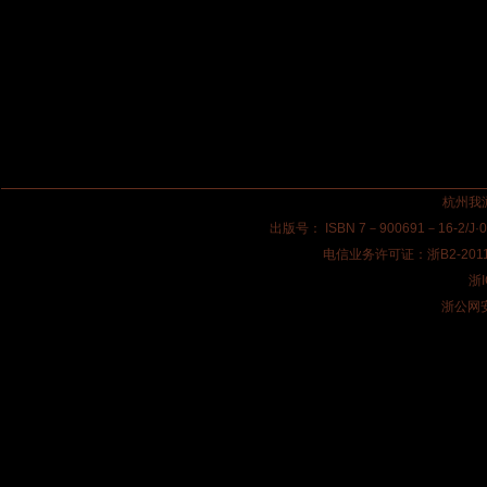
杭州我
出版号： ISBN 7－900691－16-2/
电信业务许可证：浙B2-201
浙I
浙公网安备